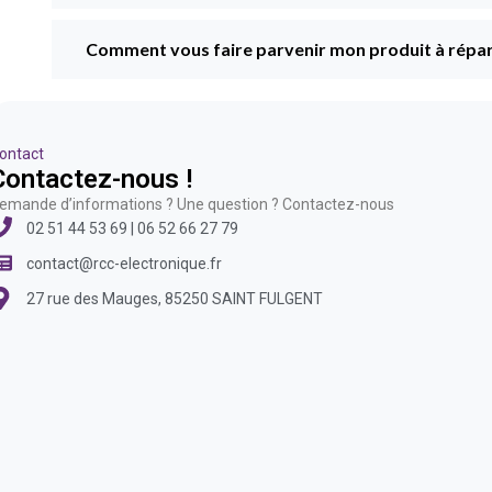
Comment vous faire parvenir mon produit à répar
ontact
Contactez-nous !
emande d’informations ? Une question ? Contactez-nous
02 51 44 53 69 | 06 52 66 27 79
contact@rcc-electronique.fr
27 rue des Mauges, 85250 SAINT FULGENT