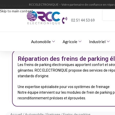
RCC ELECTRONIQUE – Votre partenaire de confiance en répara
Skip to navigation
Skip to main content
02 51 44 53 69
Automobile
Agricole
Industriel
Réparation des freins de parking é
Les freins de parking électroniques apportent confort et s
gênantes. RCC ELECTRONIQUE propose des services de réparat
standards d’origine.
Une expertise spécialisée pour vos systèmes de freinage
Notre équipe intervient sur les modules de frein de parking
reconditionnement précises et éprouvées.
Accueil
Automobile
Freinage
Freins de parking