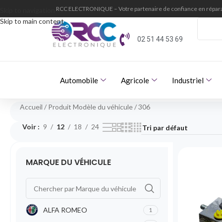
RCC ELECTRONIQUE – Votre partenaire de confiance en répara
Skip to navigation
Skip to main content
02 51 44 53 69
Automobile
Agricole
Industriel
Accueil
Produit Modèle du véhicule
306
Voir
9
12
18
24
MARQUE DU VÉHICULE
ALFA ROMEO
1