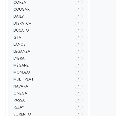
CORSA
1
COUGAR
1
DAILY
1
DISPATCH
1
DUCATO
1
GTV
1
LANOS
1
LEGANZA
1
LYBRA
1
MÉGANE
1
MONDEO
1
MULTIPLAT
1
NAVARA
1
OMEGA
1
PASSAT
1
RELAY
1
SORENTO
1