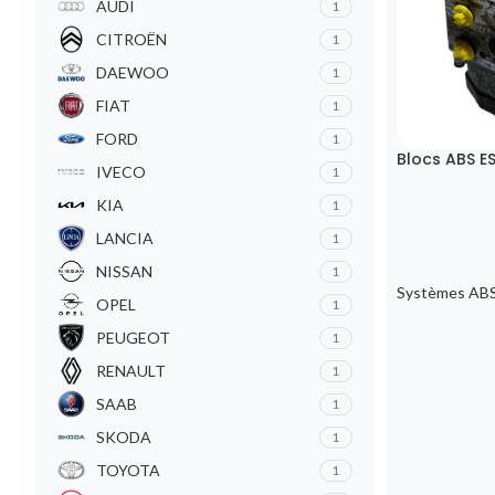
AUDI
1
CITROËN
1
DAEWOO
1
FIAT
1
FORD
1
Blocs ABS E
IVECO
1
KIA
1
LANCIA
1
NISSAN
1
Systèmes ABS
OPEL
1
PEUGEOT
1
RENAULT
1
SAAB
1
SKODA
1
TOYOTA
1