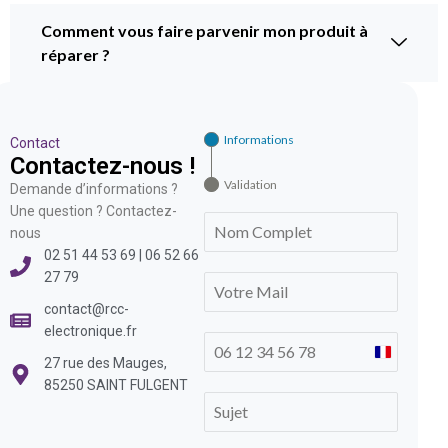
Comment vous faire parvenir mon produit à
réparer ?
Informations
Contact
Contactez-nous !
Validation
Demande d’informations ?
Une question ? Contactez-
nous
02 51 44 53 69 | 06 52 66
27 79
contact@rcc-
electronique.fr
France
27 rue des Mauges,
+33
85250 SAINT FULGENT