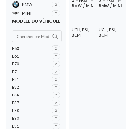
2 – FRM II-
3 – FRM III-
BMW
2
BMW / MINI
BMW / MINI
MINI
2
MODÈLE DU VÉHICULE
UCH, BSI,
UCH, BSI,
BCM
BCM
E60
2
E61
2
E70
2
E71
2
E81
2
E82
2
E84
2
E87
2
E88
2
E90
2
E91
2