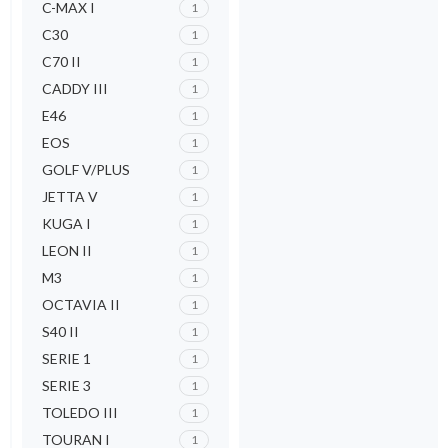
C-MAX I
1
C30
1
C70 II
1
CADDY III
1
E46
1
EOS
1
GOLF V/PLUS
1
JETTA V
1
KUGA I
1
LEON II
1
M3
1
OCTAVIA II
1
S40 II
1
SERIE 1
1
SERIE 3
1
TOLEDO III
1
TOURAN I
1