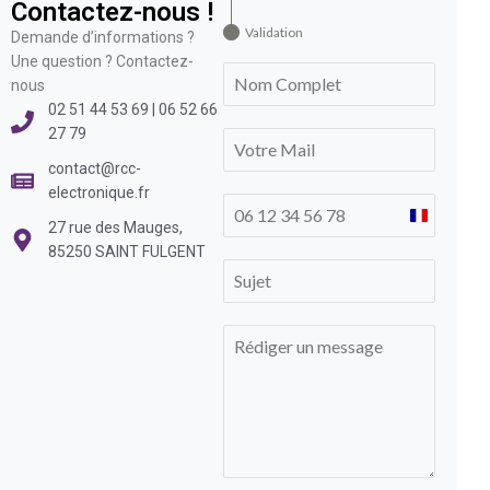
Contactez-nous !
Validation
Demande d’informations ?
Une question ? Contactez-
nous
02 51 44 53 69 | 06 52 66
27 79
contact@rcc-
electronique.fr
France
27 rue des Mauges,
+33
85250 SAINT FULGENT