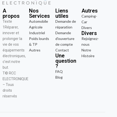
A
Nos
Liens
Autres
propos
Services
utiles
Camping-
Automobile
Demande de
Texte
Car
Agricole
réparation
1Réparer,
Divers
Divers
Industriel
Demande
innover et
Poids lourds
d'ouverture
Rejoignez-
prolonger la
& TP
de compte
nous
vie de vos
Autres
Contact
Notre
équipements
Une
Histoire
électroniques,
question
c’est notre
?
but.
FAQ
T© RCC
Blog
ELECTRONIQUE
– Tous
droits
réservés