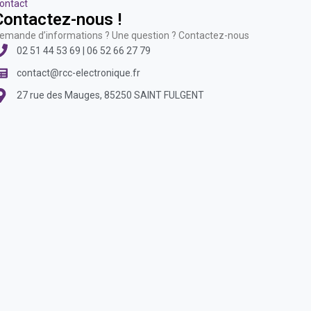
ontact
Contactez-nous !
emande d’informations ? Une question ? Contactez-nous
02 51 44 53 69 | 06 52 66 27 79
contact@rcc-electronique.fr
27 rue des Mauges, 85250 SAINT FULGENT