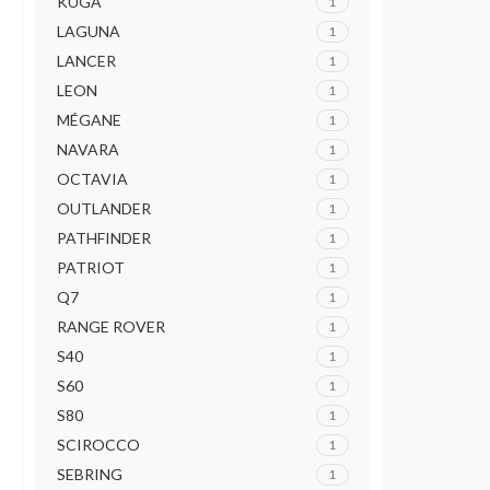
KUGA
1
LAGUNA
1
LANCER
1
LEON
1
MÉGANE
1
NAVARA
1
OCTAVIA
1
OUTLANDER
1
PATHFINDER
1
PATRIOT
1
Q7
1
RANGE ROVER
1
S40
1
S60
1
S80
1
SCIROCCO
1
SEBRING
1