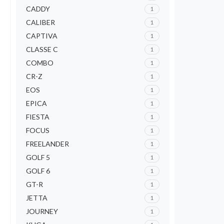
CADDY
1
CALIBER
1
CAPTIVA
1
CLASSE C
1
COMBO
1
CR-Z
1
EOS
1
EPICA
1
FIESTA
1
FOCUS
1
FREELANDER
1
GOLF 5
1
GOLF 6
1
GT-R
1
JETTA
1
JOURNEY
1