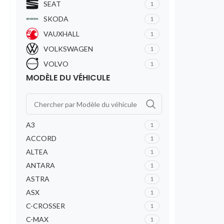
SEAT
1
SKODA
1
VAUXHALL
1
VOLKSWAGEN
1
VOLVO
1
MODÈLE DU VÉHICULE
A3
1
ACCORD
1
ALTEA
1
ANTARA
1
ASTRA
1
ASX
1
C-CROSSER
1
C-MAX
1