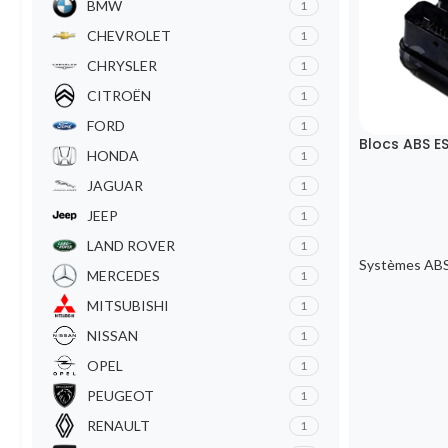
BMW
1
CHEVROLET
1
CHRYSLER
1
CITROËN
1
FORD
1
Blocs ABS E
HONDA
1
JAGUAR
1
JEEP
1
LAND ROVER
1
Systèmes ABS
MERCEDES
1
MITSUBISHI
1
NISSAN
1
OPEL
1
PEUGEOT
1
RENAULT
1