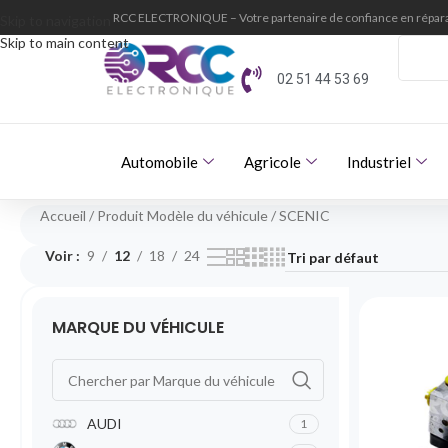
RCC ELECTRONIQUE – Votre partenaire de confiance en répara
Skip to navigation
Skip to main content
02 51 44 53 69
Automobile
Agricole
Industriel
Accueil
Produit Modèle du véhicule
SCENIC
Voir
9
12
18
24
MARQUE DU VÉHICULE
AUDI
1