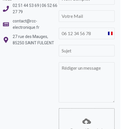
02 51 44 53 69 | 06 52 66
27 79
contact@rcc-
electronique.fr
France
27 rue des Mauges,
+33
85250 SAINT FULGENT