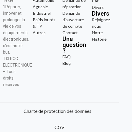
Automobile
Demande de
Texte
Car
Agricole
réparation
1Réparer,
Divers
Divers
Industriel
Demande
innover et
Poids lourds
d'ouverture
Rejoignez-
prolonger la
& TP
de compte
nous
vie de vos
Autres
Contact
Notre
équipements
Une
Histoire
électroniques,
question
c’est notre
?
but.
FAQ
T© RCC
Blog
ELECTRONIQUE
– Tous
droits
réservés
Charte de protection des données
CGV