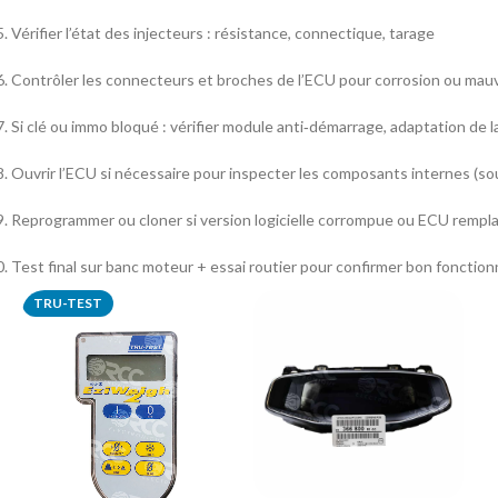
Vérifier l’état des injecteurs : résistance, connectique, tarage
Contrôler les connecteurs et broches de l’ECU pour corrosion ou mau
Si clé ou immo bloqué : vérifier module anti‑démarrage, adaptation de la
Ouvrir l’ECU si nécessaire pour inspecter les composants internes (s
Reprogrammer ou cloner si version logicielle corrompue ou ECU rempl
Test final sur banc moteur + essai routier pour confirmer bon foncti
TRU-TEST