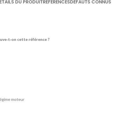
ÉTAILS DU PRODUIT
RÉFÉRENCES
DÉFAUTS CONNUS
ouve‑t‑on cette référence ?
 régime moteur