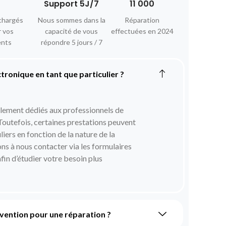
Support 5J/7
11 000
chargés
Nous sommes dans la
Réparation
r vos
capacité de vous
effectuées en 2024
ents
répondre 5 jours / 7
ctronique en tant que particulier ?
alement dédiés aux professionnels de
 Toutefois, certaines prestations peuvent
iers en fonction de la nature de la
s à nous contacter via les formulaires
afin d’étudier votre besoin plus
rvention pour une réparation ?