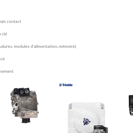
vais contact
 clé
oudures, modules d’alimentation, mémoire)
acé
onnement