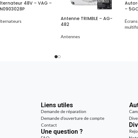
lternateur 48V – VAG –
Auto
N0903028P
– 5GO
Antenne TRIMBLE – AG-
lternateurs
Écrans
482
multif
Antennes
Liens utiles
Au
Demande de réparation
Cam
Demande d'ouverture de compte
Dive
Di
Contact
Une question ?
Rejo
FAQ
Notr