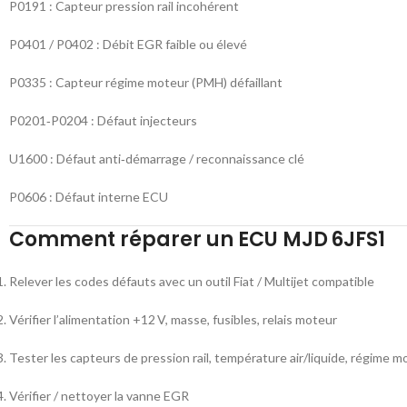
P0191 : Capteur pression rail incohérent
P0401 / P0402 : Débit EGR faible ou élevé
P0335 : Capteur régime moteur (PMH) défaillant
P0201‑P0204 : Défaut injecteurs
U1600 : Défaut anti‑démarrage / reconnaissance clé
P0606 : Défaut interne ECU
Comment réparer un ECU MJD 6JFS1
Relever les codes défauts avec un outil Fiat / Multijet compatible
Vérifier l’alimentation +12 V, masse, fusibles, relais moteur
Tester les capteurs de pression rail, température air/liquide, régime m
Vérifier / nettoyer la vanne EGR