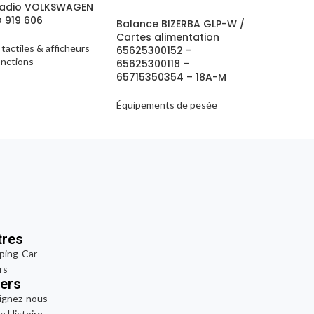
radio VOLKSWAGEN
 919 606
Balance BIZERBA GLP-W /
Cartes alimentation
Barre de 
 tactiles & afficheurs
65625300152 –
– CFX 750
onctions
65625300118 –
65715350354 – 18A-M
Consoles
Équipements de pesée
tres
ping-Car
rs
vers
ignez-nous
e Histoire